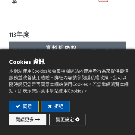
季
113年度
資 料 細 節 說
資 料 年 度
電 子 檔 案
明
Cookies 資訊
本網站使用Cookies及蒐集相關網站內使用者行為來提供最佳
113年度
合併財務報表
服務並改善使用體驗。詳細內容請參閱隱私權政策。您可以
隨時變更您是否同意本網站使用Cookies。若您繼續瀏覽本網
113年度
個體財務報表
站，即表示您同意本網站使用Cookies。
113年度第三
同意
拒絕
合併財務報表
季
閱讀更多
變更設定
113年度第二
合併財務報表